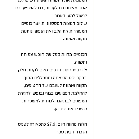
המסמלת את התקווה והאמונה שיש לכל
אחד מאיתנו כח לעשות, כח להשפיע, כח
לפעול למען האחר.
שילוב הנוצות הסססגוניות יוצר כנפיים
המעוררות את הלב ואת הנפש ונותנות
תקווה ואמונה.
הכנפיים מהוות סמל של חופש צמיחה
ותקווה.
ילדי בית חינוך הדסים גאים לקחת חלק
בפקרויקט ההנצחה ומתפללים מתוך
תקווה ואמונה לשובם של החטופים,
להחלמת הפצועים בגוף ובנפש, לחזרת
המפונים לבתיהם ולכוחות למשפחות
ששכלו את יקיריהן.
הלוח מהווה היום, 27.6 כתפאורה לטקס
הזכרון הבית ספר