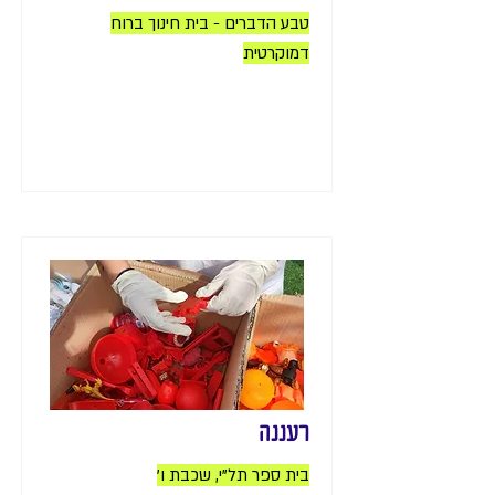
טבע הדברים - בית חינוך ברוח
דמוקרטית
רעננה
בית ספר תל"י, שכבת ו'