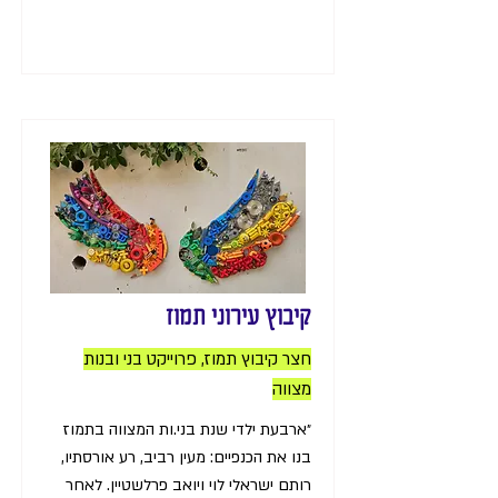
קיבוץ עירוני תמוז
חצר קיבוץ תמוז, פרוייקט בני ובנות
מצווה
״ארבעת ילדי שנת בני.ות המצווה בתמוז
בנו את הכנפיים: מעין רביב, רע אורסתיו,
רותם ישראלי לוי ויואב פרלשטיין. לאחר