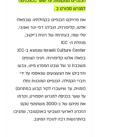
הכנפיים ממקומות על שער JCCכניסה
למגרש ספורט ב .
את פרוייקט הכנפיים בקהילתינו שבפאלו
אלטו, קליפורניה, הובלנו דפי יגור ואנוכי,
טלי שמי, בעזרתה של רונית ג׳ייקוב,
מנהלת ה- ICC
Israeli Culture Center שנמצא ב-JCC
בפאלו אלטו קליפורניה. חניכי הצופים
משכבת ט׳ של שבט המפרץ מיינו, צבעו
והדביקו את הצעצועים שנאספו על ידי
חברי הקהילה. הכנפיים המוכנות נתלו
(זמנית, עד שיועברו לקיר קבוע במתחם)
על שער בכניסה למגרש הספורט, וקדמו
את פניהם של כ-3000 משתתפי טקס
הזכרון לארועי השביעי באוקטובר, שהגיבו
בהתרגשות רבה לנוכח המיצב.