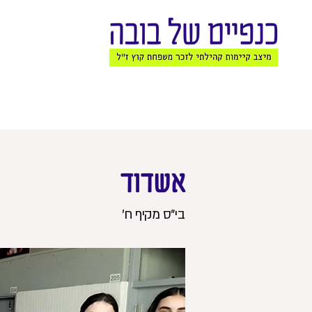
אשדוד
בי"ס מקיף ח'