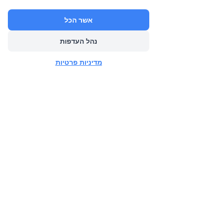
משותפת שזה זמן איכות שאין שני שלו,
מצד שני לחנך לקיימות ומיחזור, מצד
אשר הכל
שלישי, לקשט את המרחב ביצירה
נהל העדפות
סביבתית צבעונית ושמחה ומצד רביעי
להנציח את זכרונה של ליבנת ואת
מדיניות פרטיות
הערכים בה האמינה.
מוכנים לשים כנפיים ולעוף לחוויית
יצירה?
הוראות הכנה
הכנפיים שלכם