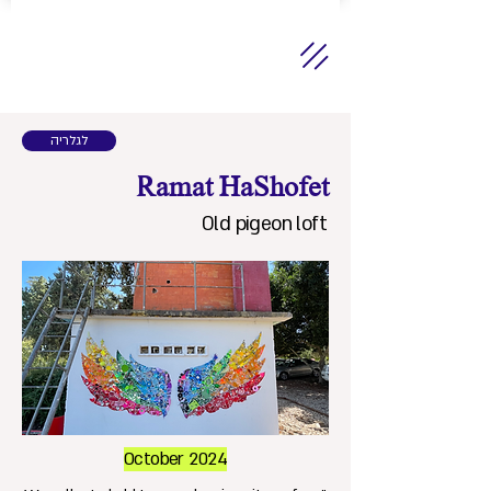
לגלריה
Ramat HaShofet
Old pigeon loft
October 2024