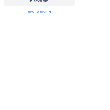
נהל העדפות
הקודם
מדיניות פרטיות
CONTACT US FOR
MORE INFO
Adi Levy Slama (Livnat's Sister)
Mobile:
+972-52-8441070
Email:
livnatswings@gmail.com